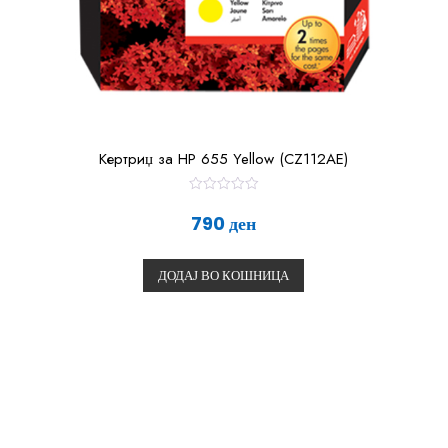
Кертриџ за HP 655 Yellow (CZ112AE)
О
ц
790
ден
е
н
е
т
ДОДАЈ ВО КОШНИЦА
о
0
о
д
5