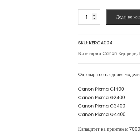
was:
is:
710 ден.
590 
Мастило
Додај во ко
за
Canon
GI-
490
SKU:
KERCA004
Yellow
Категории
,
Canon Кертриџи
количина
Oдговара со следниве модели
Canon Pixma G1400
Canon Pixma G2400
Canon Pixma G3400
Canon Pixma G4400
Капацитет на принтање: 7000