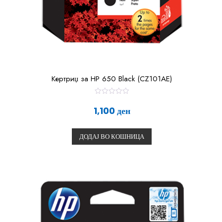
Кертриџ за HP 650 Black (CZ101AE)
О
ц
1,100
ден
е
н
е
т
ДОДАЈ ВО КОШНИЦА
о
0
о
д
5