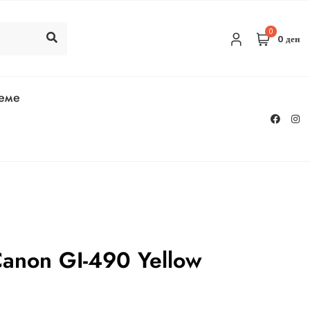
0
0 ден
реме
anon GI-490 Yellow
ent
e