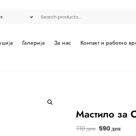
уција
Галерија
За нас
Контакт и работно в
Мастило за C
Original
Curr
710
ден
590
ден
price
pric