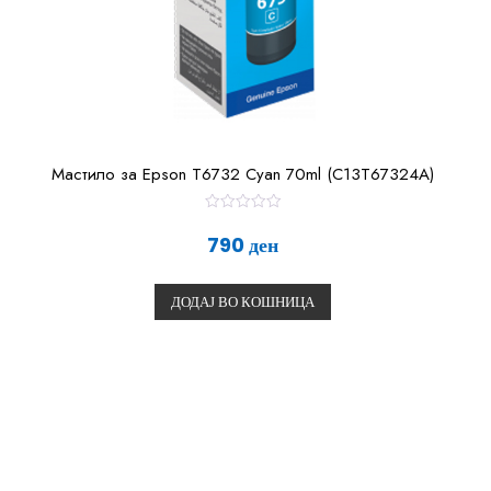
Мастило за Epson T6732 Cyan 70ml (C13T67324A)
О
ц
790
ден
е
н
е
т
ДОДАЈ ВО КОШНИЦА
о
0
о
д
5