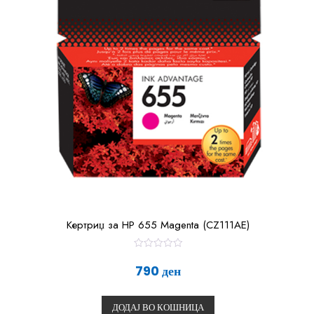
Кертриџ за HP 655 Magenta (CZ111AE)
О
ц
790
ден
е
н
е
т
ДОДАЈ ВО КОШНИЦА
о