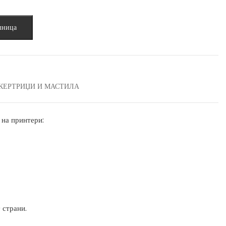
ден.
шница
КЕРТРИЏИ И МАСТИЛА
 на принтери:
 страни.