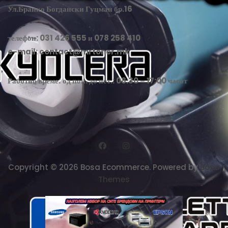
Ул.Бранко Богдански Гуцман бр.16
телефон: 031 426 555 и 078 258 410
e-mail:
contact@mrtoner.mk
Работно време:
од пон. до пет.: 08:30 – 17:00 часот
Copyright © 2026 Bosa Ecommerce. Powered by
Bosa
Themes