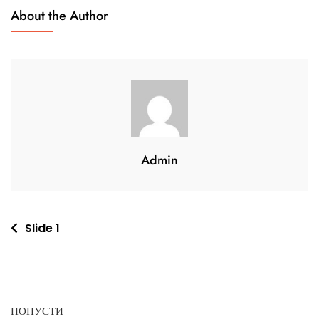
About the Author
Admin
Навигација
Slide 1
на
напис
ПОПУСТИ