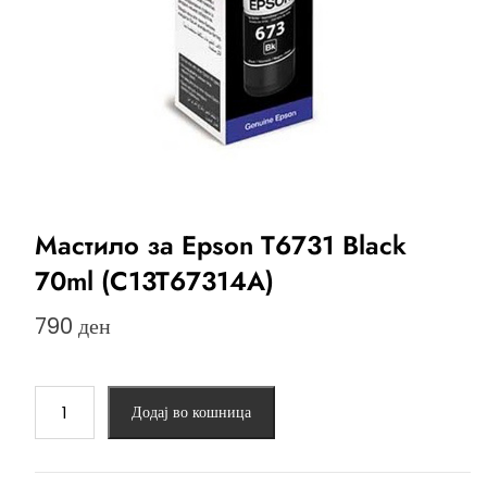
Мастило за Epson T6731 Black
70ml (C13T67314A)
790
ден
Мастило
Додај во кошница
за
Epson
T6731