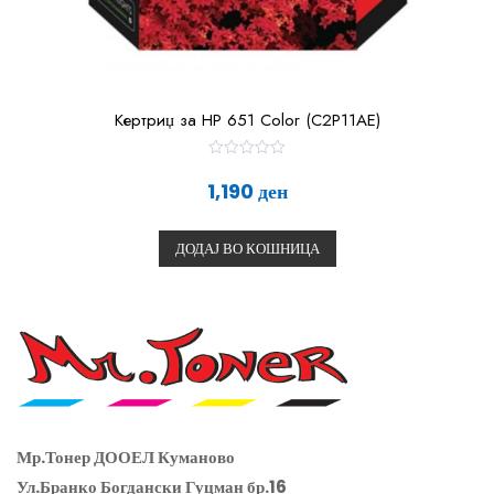
Кертриџ за HP 651 Color (C2P11AE)
О
ц
1,190
ден
е
н
е
т
ДОДАЈ ВО КОШНИЦА
о
0
о
д
5
Мр.Тонер ДООЕЛ Куманово
Ул.Бранко Богдански Гуцман бр.16