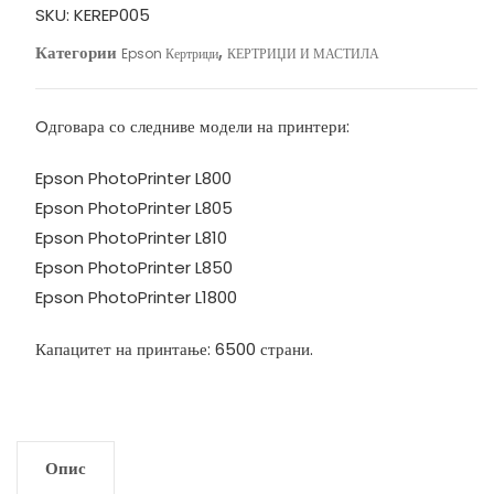
Black
SKU:
KEREP005
70ml
Категории
,
Epson Кертриџи
КЕРТРИЏИ И МАСТИЛА
(C13T67314A)
количина
Oдговара со следниве модели на принтери:
Epson PhotoPrinter L800
Epson PhotoPrinter L805
Epson PhotoPrinter L810
Epson PhotoPrinter L850
Epson PhotoPrinter L1800
Капацитет на принтање: 6500 страни.
Опис