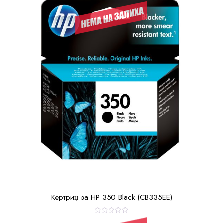
Кертриџ за HP 350 Black (CB335EE)
О