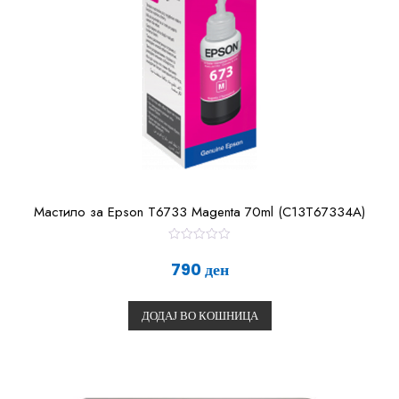
Мастило за Epson T6733 Magenta 70ml (C13T67334A)
О
ц
790
ден
е
н
е
т
ДОДАЈ ВО КОШНИЦА
о
0
о
д
5