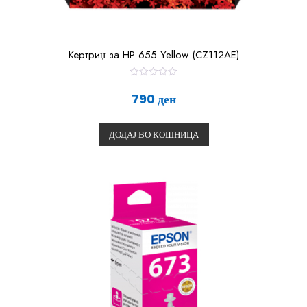
Кертриџ за HP 655 Yellow (CZ112AE)
О
ц
790
ден
е
н
е
т
ДОДАЈ ВО КОШНИЦА
о
0
о
д
5