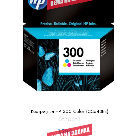
Кертриџ за HP 300 Color (CC643EE)
О
ц
1,390
ден
е
н