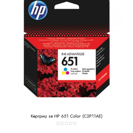
Кертриџ за HP 651 Color (C2P11AE)
О
ц