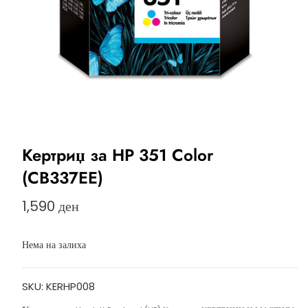
Кертриџ за HP 351 Color
(CB337EE)
1,590
ден
Нема на залиха
SKU:
KERHP008