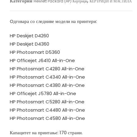
Категории
,
Hewlett Packard (HP) Кертриџи
КЕРТРИЏИ И МАСТИЛА
Oдговара со следниве модели на принтери:
HP Deskjet D4260
HP Deskjet D4360
HP Photosmart D5360
HP Officejet J6410 All-in-One
HP Photosmart C4280 All-in-One
HP Photosmart C4340 All-in-One
HP Photosmart C4380 All-in-One
HP Officejet J5780 All-in-One
HP Photosmart C5280 All-in-One
HP Photosmart C4480 All-in-One
HP Photosmart C4580 All-in-One
Капацитет на принтање: 170 страни.