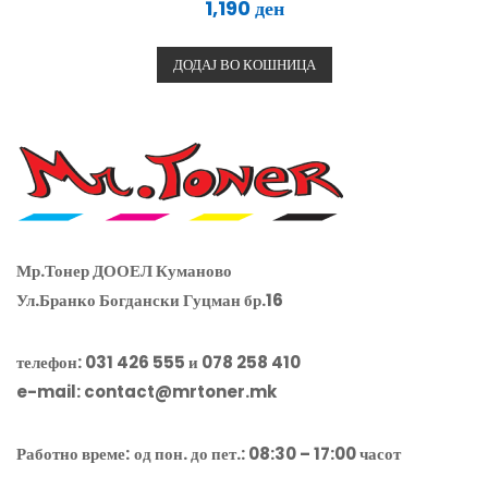
1,190
ден
е
н
е
т
ДОДАЈ ВО КОШНИЦА
о
0
о
д
5
Мр.Тонер ДООЕЛ Куманово
Ул.Бранко Богдански Гуцман бр.16
телефон: 031 426 555 и 078 258 410
e-mail:
contact@mrtoner.mk
Работно време:
од пон. до пет.: 08:30 – 17:00 часот