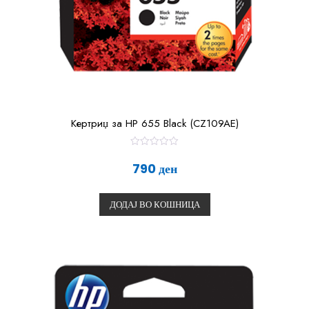
Кертриџ за HP 655 Black (CZ109AE)
О
ц
790
ден
е
н
е
т
ДОДАЈ ВО КОШНИЦА
о
0
о
д
5