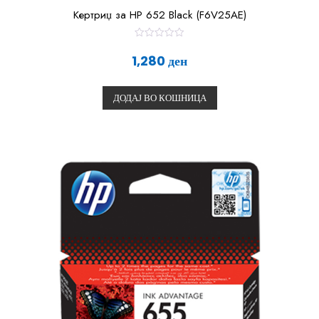
Кертриџ за HP 652 Black (F6V25AE)
О
ц
1,280
ден
е
н
е
т
ДОДАЈ ВО КОШНИЦА
о
0
о
д
5