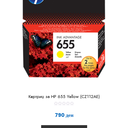
Кертриџ за HP 655 Yellow (CZ112AE)
О
ц
790
ден
е
н
е
т