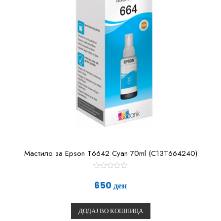
Мастило за Epson T6642 Cyan 70ml (C13T664240)
О
ц
650
ден
е
н
е
т
ДОДАЈ ВО КОШНИЦА
о
0