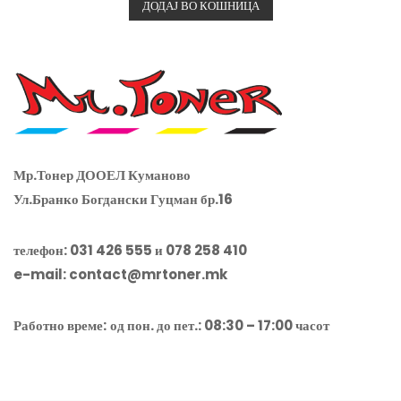
ДОДАЈ ВО КОШНИЦА
о
0
о
д
5
Мр.Тонер ДООЕЛ Куманово
Ул.Бранко Богдански Гуцман бр.16
телефон: 031 426 555 и 078 258 410
e-mail:
contact@mrtoner.mk
Работно време:
од пон. до пет.: 08:30 – 17:00 часот