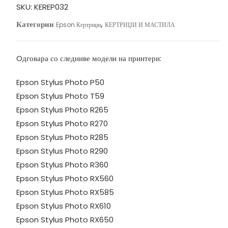
CE
SKU:
KEREP032
T0806
Категории
,
Epson Кертриџи
КЕРТРИЏИ И МАСТИЛА
Light
Magenta
количина
Oдговара со следниве модели на принтери:
Epson Stylus Photo P50
Epson Stylus Photo T59
Epson Stylus Photo R265
Epson Stylus Photo R270
Epson Stylus Photo R285
Epson Stylus Photo R290
Epson Stylus Photo R360
Epson Stylus Photo RX560
Epson Stylus Photo RX585
Epson Stylus Photo RX610
Epson Stylus Photo RX650