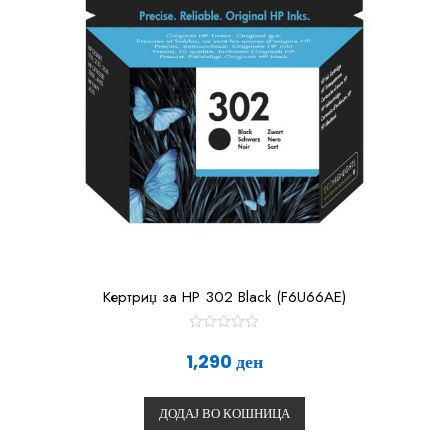
Кертриџ за HP 302 Black (F6U66AE)
О
ц
1,290
ден
е
н
е
т
ДОДАЈ ВО КОШНИЦА
о
0
о
д