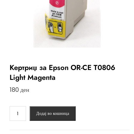
Кертриџ за Epson OR-CE T0806
Light Magenta
180
ден
Кертриџ
Додај во кошница
за
Epson
OR-