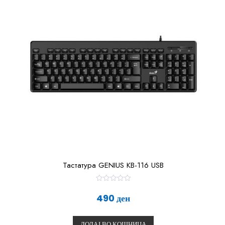
Тастатура GENIUS KB-116 USB
О
ц
490
ден
е
н
е
т
ДОДАЈ ВО КОШНИЦА
о