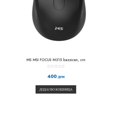
MS MSI FOCUS M315 bezzicen, crn
О
ц
400
ден
е
н
е
т
ДОДАЈ ВО КОШНИЦА
о
0
о
д
5