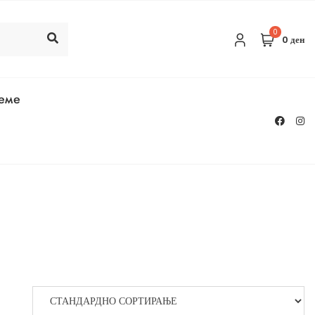
0
0 ден
реме