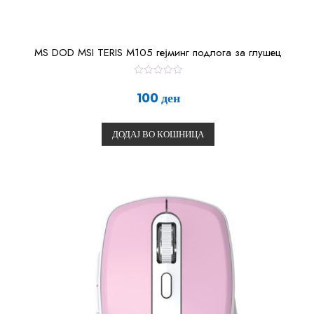
MS DOD MSI TERIS M105 гејминг подлога за глушец
О
ц
100
ден
е
н
е
т
ДОДАЈ ВО КОШНИЦА
о
0
о
д
5