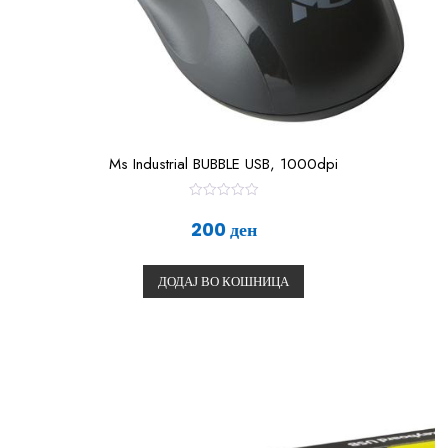
Ms Industrial BUBBLE USB, 1000dpi
О
ц
200
ден
е
н
е
т
ДОДАЈ ВО КОШНИЦА
о
0
о
д
5