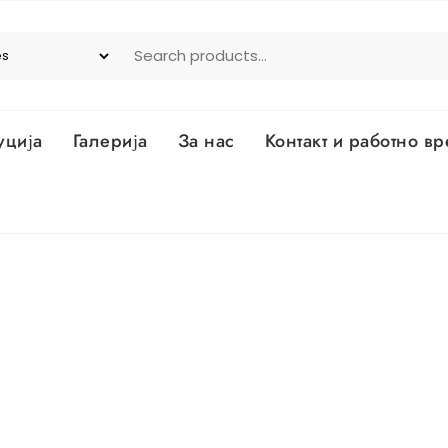
уција
Галерија
За нас
Контакт и работно в