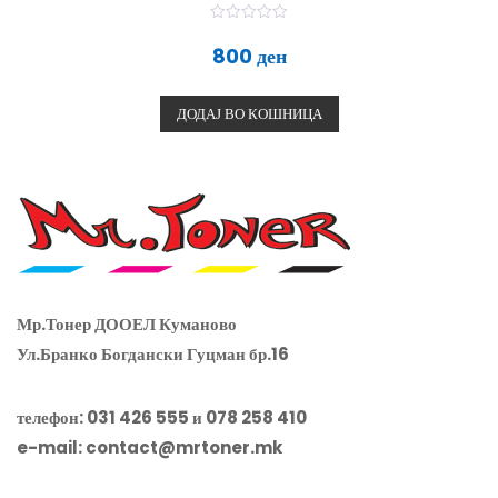
О
ц
800
ден
е
н
е
т
ДОДАЈ ВО КОШНИЦА
о
0
о
д
5
Мр.Тонер ДООЕЛ Куманово
Ул.Бранко Богдански Гуцман бр.16
телефон: 031 426 555 и 078 258 410
e-mail:
contact@mrtoner.mk