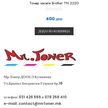
Тонер касета Brother TN 2220
О
ц
400
ден
е
н
е
т
ДОДАЈ ВО КОШНИЦА
о
0
о
д
5
Мр.Тонер ДООЕЛ Куманово
Ул.Бранко Богдански Гуцман бр.16
телефон: 031 426 555 и 078 258 410
e-mail:
contact@mrtoner.mk